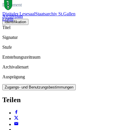
Dokument
Digitaler Lesesaal
Staatsarchiv St.Gallen
Archivplan
Login
Identifikation
Titel
Signatur
Stufe
Entstehungszeitraum
Archivalienart
Ausprägung
Zugangs- und Benutzungsbestimmungen
Teilen