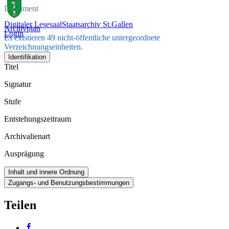
Dokument
Digitaler Lesesaal
Staatsarchiv St.Gallen
Archivplan
Login
Es existieren 49 nicht-öffentliche untergeordnete
Verzeichnungseinheiten.
Identifikation
Titel
Signatur
Stufe
Entstehungszeitraum
Archivalienart
Ausprägung
Inhalt und innere Ordnung
Zugangs- und Benutzungsbestimmungen
Teilen