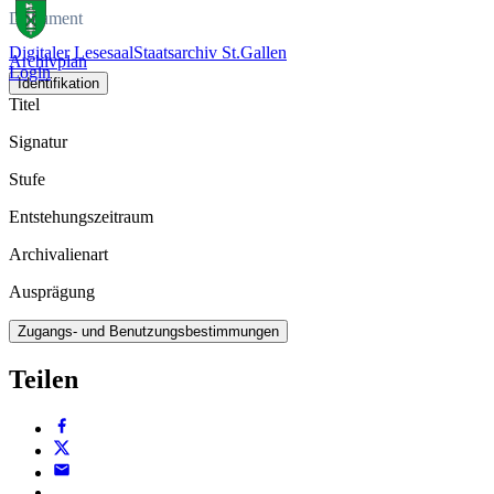
Dokument
Digitaler Lesesaal
Staatsarchiv St.Gallen
Archivplan
Login
Identifikation
Titel
Signatur
Stufe
Entstehungszeitraum
Archivalienart
Ausprägung
Zugangs- und Benutzungsbestimmungen
Teilen