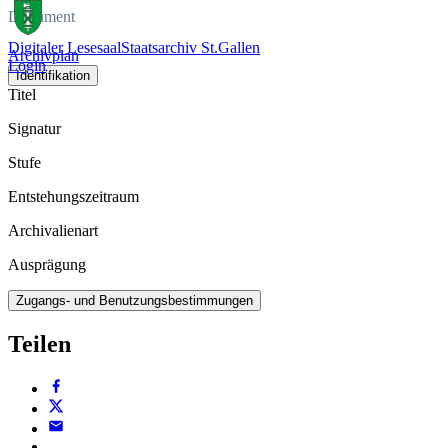
Dokument
Digitaler Lesesaal
Staatsarchiv St.Gallen
Archivplan
Login
Identifikation
Titel
Signatur
Stufe
Entstehungszeitraum
Archivalienart
Ausprägung
Zugangs- und Benutzungsbestimmungen
Teilen