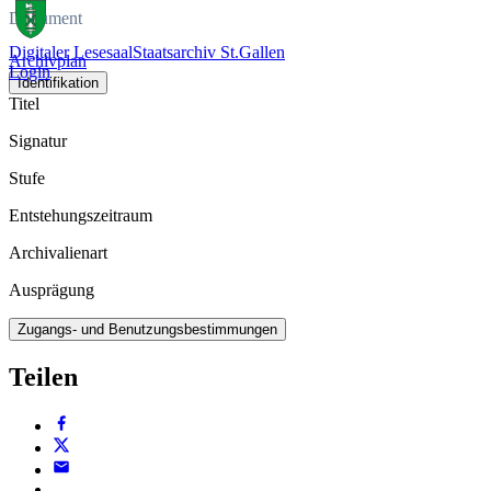
Dokument
Digitaler Lesesaal
Staatsarchiv St.Gallen
Archivplan
Login
Identifikation
Titel
Signatur
Stufe
Entstehungszeitraum
Archivalienart
Ausprägung
Zugangs- und Benutzungsbestimmungen
Teilen