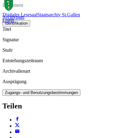
Dokument
Digitaler Lesesaal
Staatsarchiv St.Gallen
Archivplan
Login
Identifikation
Titel
Signatur
Stufe
Entstehungszeitraum
Archivalienart
Ausprägung
Zugangs- und Benutzungsbestimmungen
Teilen