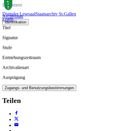
Dokument
Digitaler Lesesaal
Staatsarchiv St.Gallen
Archivplan
Login
Identifikation
Titel
Signatur
Stufe
Entstehungszeitraum
Archivalienart
Ausprägung
Zugangs- und Benutzungsbestimmungen
Teilen