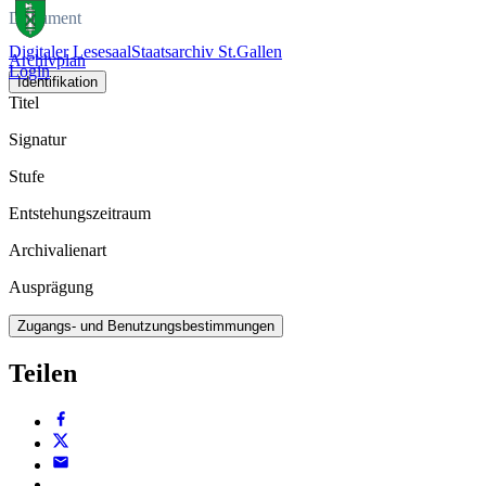
Dokument
Digitaler Lesesaal
Staatsarchiv St.Gallen
Archivplan
Login
Identifikation
Titel
Signatur
Stufe
Entstehungszeitraum
Archivalienart
Ausprägung
Zugangs- und Benutzungsbestimmungen
Teilen