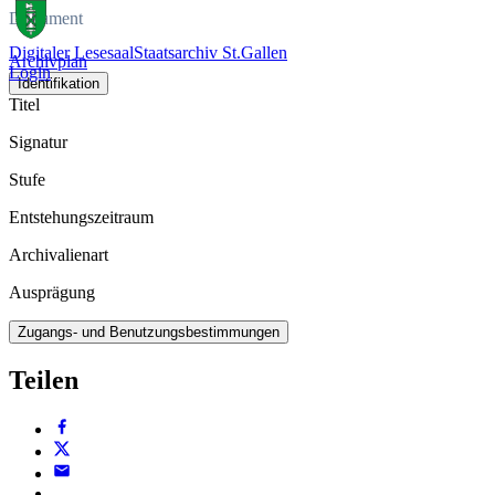
Dokument
Digitaler Lesesaal
Staatsarchiv St.Gallen
Archivplan
Login
Identifikation
Titel
Signatur
Stufe
Entstehungszeitraum
Archivalienart
Ausprägung
Zugangs- und Benutzungsbestimmungen
Teilen