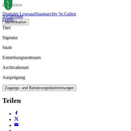
Dokument
Digitaler Lesesaal
Staatsarchiv St.Gallen
Archivplan
Login
Identifikation
Titel
Signatur
Stufe
Entstehungszeitraum
Archivalienart
Ausprägung
Zugangs- und Benutzungsbestimmungen
Teilen