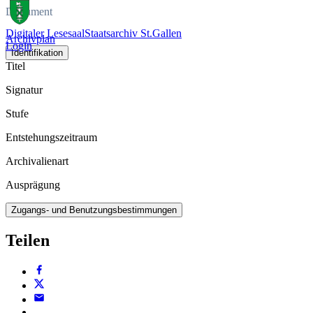
Dokument
Digitaler Lesesaal
Staatsarchiv St.Gallen
Archivplan
Login
Identifikation
Titel
Signatur
Stufe
Entstehungszeitraum
Archivalienart
Ausprägung
Zugangs- und Benutzungsbestimmungen
Teilen