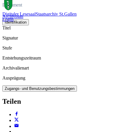
Dokument
Digitaler Lesesaal
Staatsarchiv St.Gallen
Archivplan
Login
Identifikation
Titel
Signatur
Stufe
Entstehungszeitraum
Archivalienart
Ausprägung
Zugangs- und Benutzungsbestimmungen
Teilen