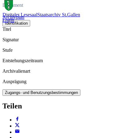
Dokument
Digitaler Lesesaal
Staatsarchiv St.Gallen
Archivplan
Login
Identifikation
Titel
Signatur
Stufe
Entstehungszeitraum
Archivalienart
Ausprägung
Zugangs- und Benutzungsbestimmungen
Teilen