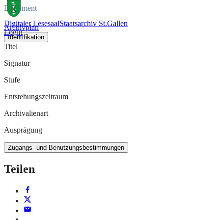
Dokument
Digitaler Lesesaal
Staatsarchiv St.Gallen
Archivplan
Login
Identifikation
Titel
Signatur
Stufe
Entstehungszeitraum
Archivalienart
Ausprägung
Zugangs- und Benutzungsbestimmungen
Teilen