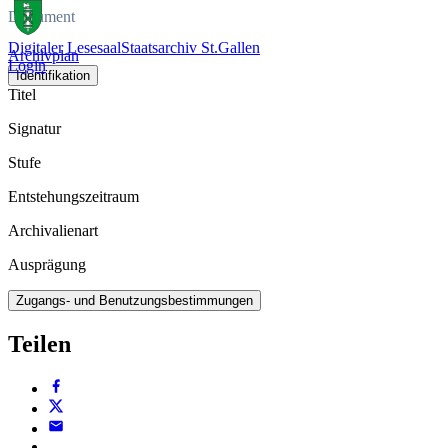
Dokument
Digitaler Lesesaal
Staatsarchiv St.Gallen
Archivplan
Login
Identifikation
Titel
Signatur
Stufe
Entstehungszeitraum
Archivalienart
Ausprägung
Zugangs- und Benutzungsbestimmungen
Teilen