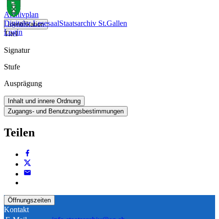
Archivplan
Digitaler Lesesaal
Staatsarchiv St.Gallen
Identifikation
Login
Titel
Signatur
Stufe
Ausprägung
Inhalt und innere Ordnung
Zugangs- und Benutzungsbestimmungen
Teilen
Öffnungszeiten
Kontakt