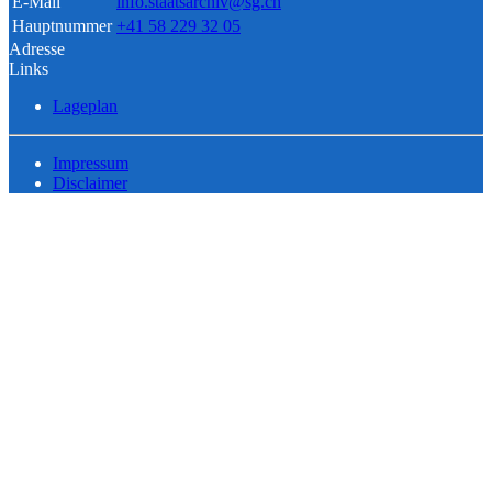
E-Mail
info.staatsarchiv@sg.ch
Hauptnummer
+41 58 229 32 05
Adresse
Links
Lageplan
Impressum
Disclaimer