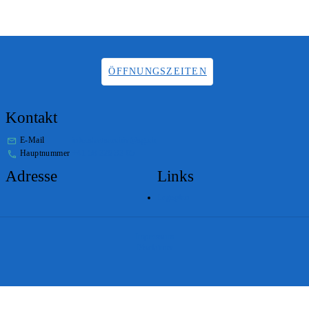
ÖFFNUNGSZEITEN
Kontakt
E-Mail
info.staatsarchiv@sg.ch
Hauptnummer
+41 58 229 32 05
Adresse
Links
Lageplan
Impressum
Disclaimer