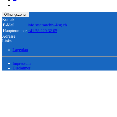
Öffnungszeiten
Kontakt
E-Mail
info.staatsarchiv@sg.ch
Hauptnummer
+41 58 229 32 05
Adresse
Links
Lageplan
Impressum
Disclaimer