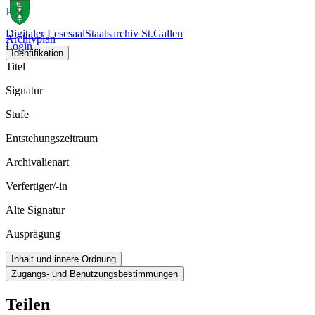
Plan
Digitaler Lesesaal
Staatsarchiv St.Gallen
Archivplan
Login
Identifikation
Titel
Signatur
Stufe
Entstehungszeitraum
Archivalienart
Verfertiger/-in
Alte Signatur
Ausprägung
Inhalt und innere Ordnung
Zugangs- und Benutzungsbestimmungen
Teilen