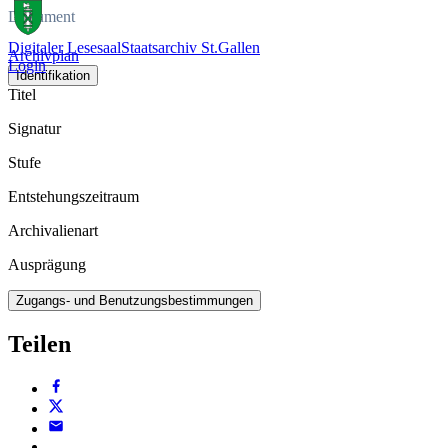
Dokument
Digitaler Lesesaal
Staatsarchiv St.Gallen
Archivplan
Login
Identifikation
Titel
Signatur
Stufe
Entstehungszeitraum
Archivalienart
Ausprägung
Zugangs- und Benutzungsbestimmungen
Teilen