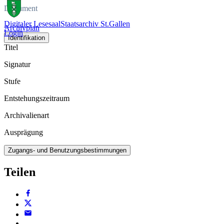
Dokument
Digitaler Lesesaal
Staatsarchiv St.Gallen
Archivplan
Login
Identifikation
Titel
Signatur
Stufe
Entstehungszeitraum
Archivalienart
Ausprägung
Zugangs- und Benutzungsbestimmungen
Teilen