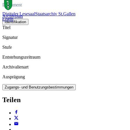
Dokument
Digitaler Lesesaal
Staatsarchiv St.Gallen
Archivplan
Login
Identifikation
Titel
Signatur
Stufe
Entstehungszeitraum
Archivalienart
Ausprägung
Zugangs- und Benutzungsbestimmungen
Teilen