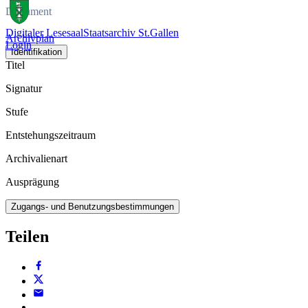
Dokument
Digitaler Lesesaal
Staatsarchiv St.Gallen
Archivplan
Login
Identifikation
Titel
Signatur
Stufe
Entstehungszeitraum
Archivalienart
Ausprägung
Zugangs- und Benutzungsbestimmungen
Teilen