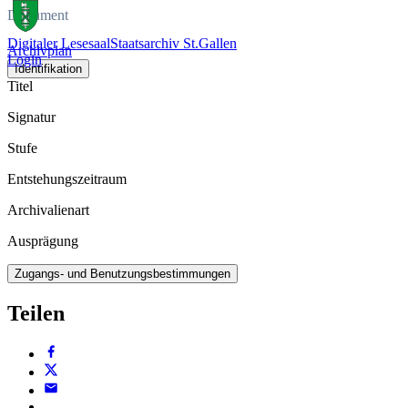
Dokument
Digitaler Lesesaal
Staatsarchiv St.Gallen
Archivplan
Login
Identifikation
Titel
Signatur
Stufe
Entstehungszeitraum
Archivalienart
Ausprägung
Zugangs- und Benutzungsbestimmungen
Teilen