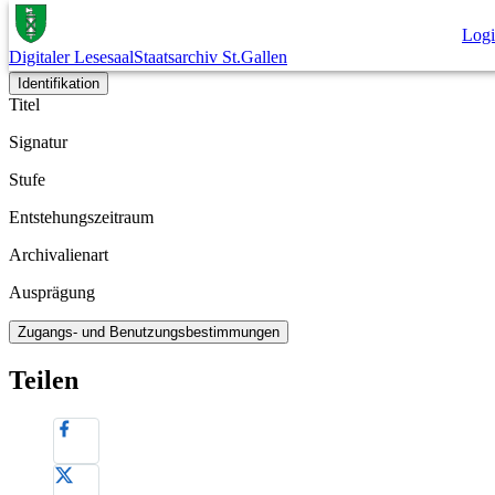
Dokument
Log
Digitaler Lesesaal
Staatsarchiv St.Gallen
Archivplan
Identifikation
Titel
Signatur
Stufe
Entstehungszeitraum
Archivalienart
Ausprägung
Zugangs- und Benutzungsbestimmungen
Teilen