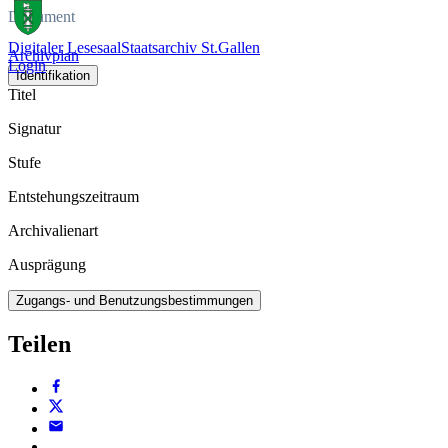
Dokument
Digitaler Lesesaal
Staatsarchiv St.Gallen
Archivplan
Login
Identifikation
Titel
Signatur
Stufe
Entstehungszeitraum
Archivalienart
Ausprägung
Zugangs- und Benutzungsbestimmungen
Teilen