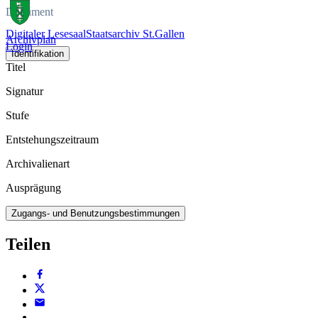
Dokument
Digitaler Lesesaal
Staatsarchiv St.Gallen
Archivplan
Login
Identifikation
Titel
Signatur
Stufe
Entstehungszeitraum
Archivalienart
Ausprägung
Zugangs- und Benutzungsbestimmungen
Teilen