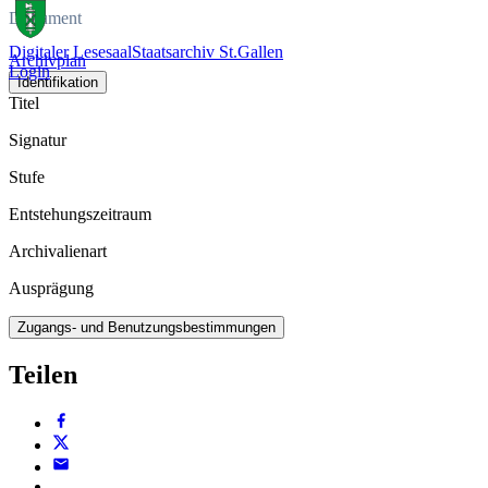
Dokument
Digitaler Lesesaal
Staatsarchiv St.Gallen
Archivplan
Login
Identifikation
Titel
Signatur
Stufe
Entstehungszeitraum
Archivalienart
Ausprägung
Zugangs- und Benutzungsbestimmungen
Teilen