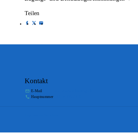
Teilen
Kontakt
E-Mail
info.staatsarchiv@sg.ch
Hauptnummer
+41 58 229 32 05
Impressum
Disclaimer