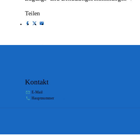
Teilen
Kontakt
E-Mail
info.staatsarchiv@sg.ch
Hauptnummer
+41 58 229 32 05
Impressum
Disclaimer