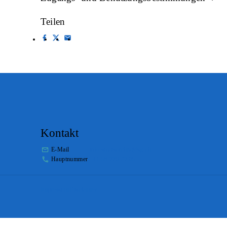
Teilen
Kontakt
E-Mail
info.staatsarchiv@sg.ch
Hauptnummer
+41 58 229 32 05
Impressum
Disclaimer