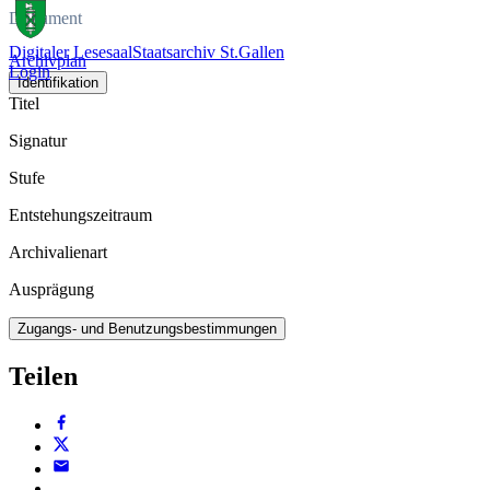
Dokument
Digitaler Lesesaal
Staatsarchiv St.Gallen
Archivplan
Login
Identifikation
Titel
Signatur
Stufe
Entstehungszeitraum
Archivalienart
Ausprägung
Zugangs- und Benutzungsbestimmungen
Teilen