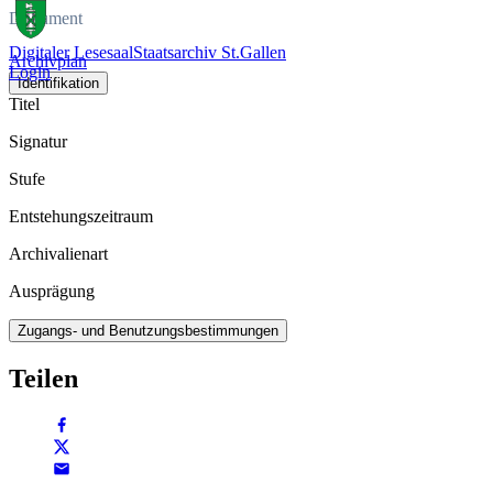
Dokument
Digitaler Lesesaal
Staatsarchiv St.Gallen
Archivplan
Login
Identifikation
Titel
Signatur
Stufe
Entstehungszeitraum
Archivalienart
Ausprägung
Zugangs- und Benutzungsbestimmungen
Teilen