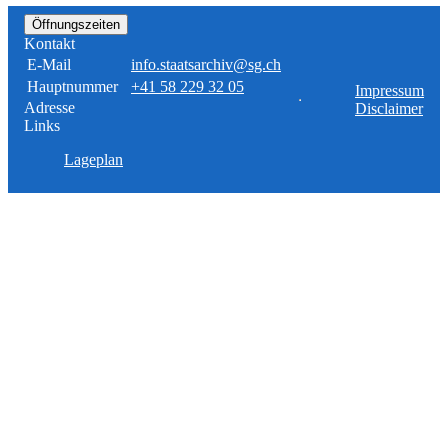
Öffnungszeiten
Kontakt
E-Mail
info.staatsarchiv@sg.ch
Hauptnummer
+41 58 229 32 05
Impressum
Adresse
Disclaimer
Links
Lageplan