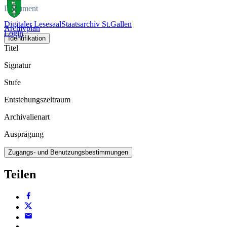
Dokument
Digitaler Lesesaal
Staatsarchiv St.Gallen
Archivplan
Login
Identifikation
Titel
Signatur
Stufe
Entstehungszeitraum
Archivalienart
Ausprägung
Zugangs- und Benutzungsbestimmungen
Teilen