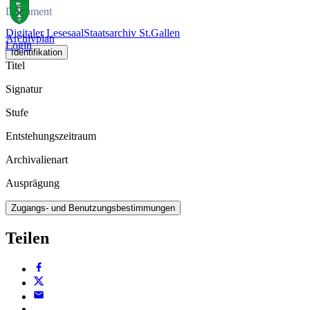
Dokument
Digitaler Lesesaal
Staatsarchiv St.Gallen
Archivplan
Login
Identifikation
Titel
Signatur
Stufe
Entstehungszeitraum
Archivalienart
Ausprägung
Zugangs- und Benutzungsbestimmungen
Teilen