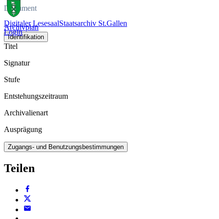
Dokument
Digitaler Lesesaal
Staatsarchiv St.Gallen
Archivplan
Login
Identifikation
Titel
Signatur
Stufe
Entstehungszeitraum
Archivalienart
Ausprägung
Zugangs- und Benutzungsbestimmungen
Teilen