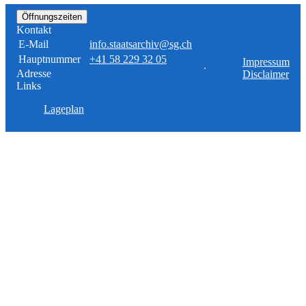
Öffnungszeiten
Kontakt
E-Mail
info.staatsarchiv@sg.ch
Hauptnummer
+41 58 229 32 05
Impressum
Adresse
Disclaimer
Links
Lageplan