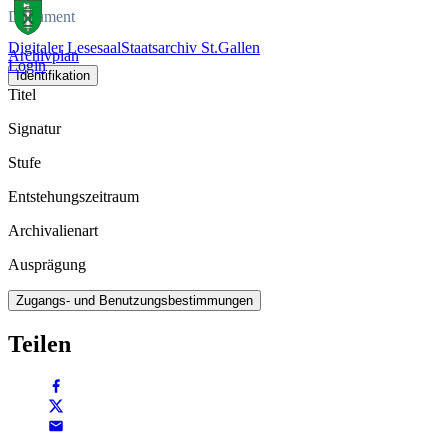
Dokument
Digitaler Lesesaal
Staatsarchiv St.Gallen
Archivplan
Login
Identifikation
Titel
Signatur
Stufe
Entstehungszeitraum
Archivalienart
Ausprägung
Zugangs- und Benutzungsbestimmungen
Teilen