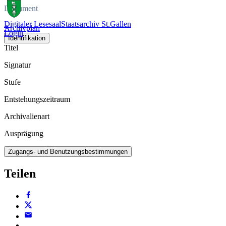
Dokument
Digitaler Lesesaal
Staatsarchiv St.Gallen
Archivplan
Login
Identifikation
Titel
Signatur
Stufe
Entstehungszeitraum
Archivalienart
Ausprägung
Zugangs- und Benutzungsbestimmungen
Teilen