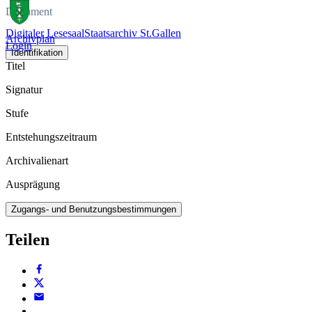
Dokument
Digitaler Lesesaal
Staatsarchiv St.Gallen
Archivplan
Login
Identifikation
Titel
Signatur
Stufe
Entstehungszeitraum
Archivalienart
Ausprägung
Zugangs- und Benutzungsbestimmungen
Teilen