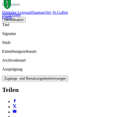
Dokument
Digitaler Lesesaal
Staatsarchiv St.Gallen
Archivplan
Login
Identifikation
Titel
Signatur
Stufe
Entstehungszeitraum
Archivalienart
Ausprägung
Zugangs- und Benutzungsbestimmungen
Teilen