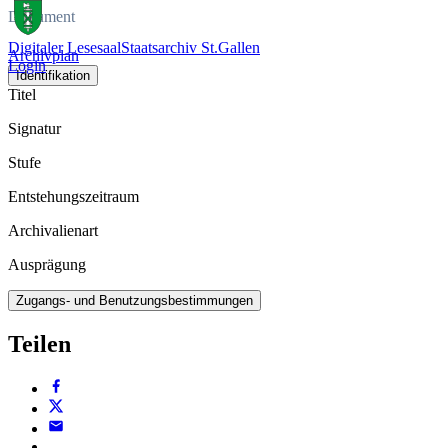
Dokument
Digitaler Lesesaal
Staatsarchiv St.Gallen
Archivplan
Login
Identifikation
Titel
Signatur
Stufe
Entstehungszeitraum
Archivalienart
Ausprägung
Zugangs- und Benutzungsbestimmungen
Teilen