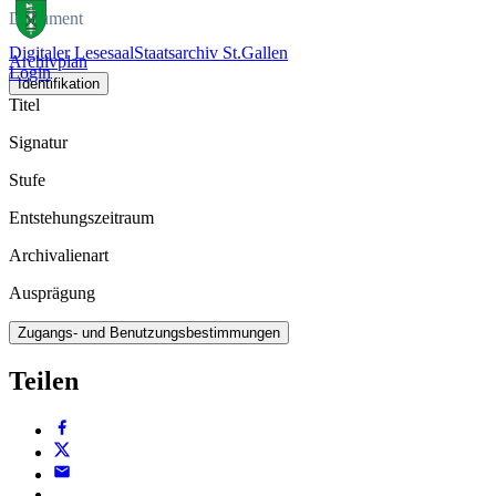
Dokument
Digitaler Lesesaal
Staatsarchiv St.Gallen
Archivplan
Login
Identifikation
Titel
Signatur
Stufe
Entstehungszeitraum
Archivalienart
Ausprägung
Zugangs- und Benutzungsbestimmungen
Teilen