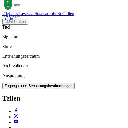
Dokument
Digitaler Lesesaal
Staatsarchiv St.Gallen
Archivplan
Login
Identifikation
Titel
Signatur
Stufe
Entstehungszeitraum
Archivalienart
Ausprägung
Zugangs- und Benutzungsbestimmungen
Teilen