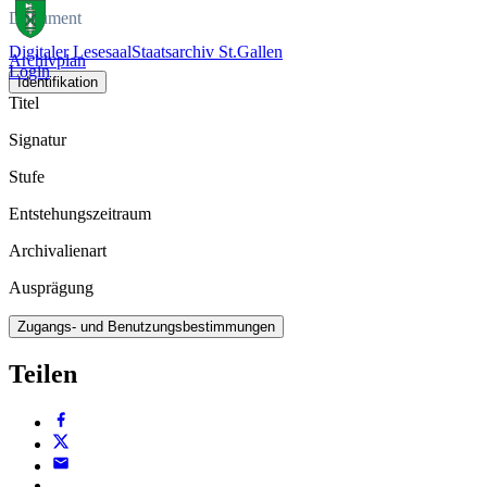
Dokument
Digitaler Lesesaal
Staatsarchiv St.Gallen
Archivplan
Login
Identifikation
Titel
Signatur
Stufe
Entstehungszeitraum
Archivalienart
Ausprägung
Zugangs- und Benutzungsbestimmungen
Teilen