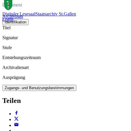
Dokument
Digitaler Lesesaal
Staatsarchiv St.Gallen
Archivplan
Login
Identifikation
Titel
Signatur
Stufe
Entstehungszeitraum
Archivalienart
Ausprägung
Zugangs- und Benutzungsbestimmungen
Teilen