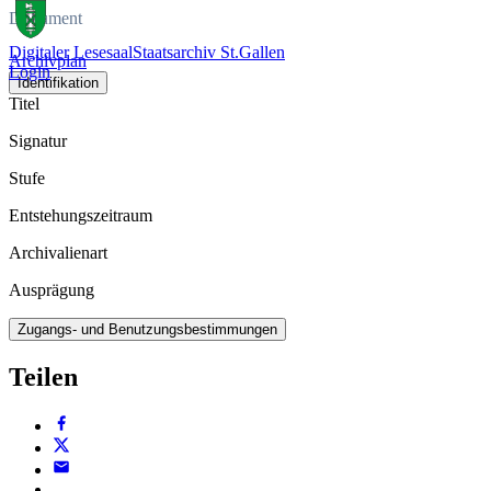
Dokument
Digitaler Lesesaal
Staatsarchiv St.Gallen
Archivplan
Login
Identifikation
Titel
Signatur
Stufe
Entstehungszeitraum
Archivalienart
Ausprägung
Zugangs- und Benutzungsbestimmungen
Teilen