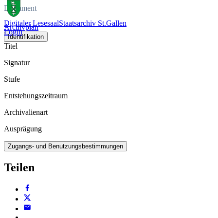
Dokument
Digitaler Lesesaal
Staatsarchiv St.Gallen
Archivplan
Login
Identifikation
Titel
Signatur
Stufe
Entstehungszeitraum
Archivalienart
Ausprägung
Zugangs- und Benutzungsbestimmungen
Teilen