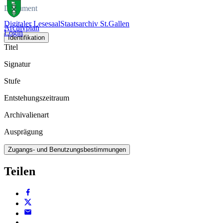
Dokument
Digitaler Lesesaal
Staatsarchiv St.Gallen
Archivplan
Login
Identifikation
Titel
Signatur
Stufe
Entstehungszeitraum
Archivalienart
Ausprägung
Zugangs- und Benutzungsbestimmungen
Teilen