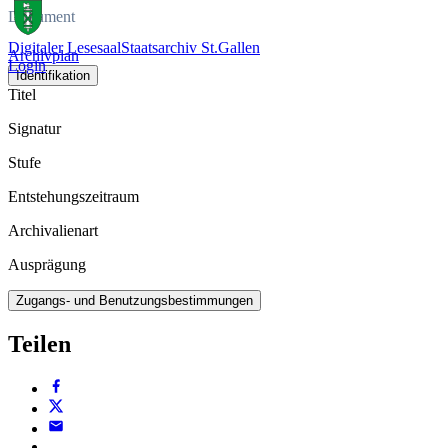
Dokument
Digitaler Lesesaal
Staatsarchiv St.Gallen
Archivplan
Login
Identifikation
Titel
Signatur
Stufe
Entstehungszeitraum
Archivalienart
Ausprägung
Zugangs- und Benutzungsbestimmungen
Teilen