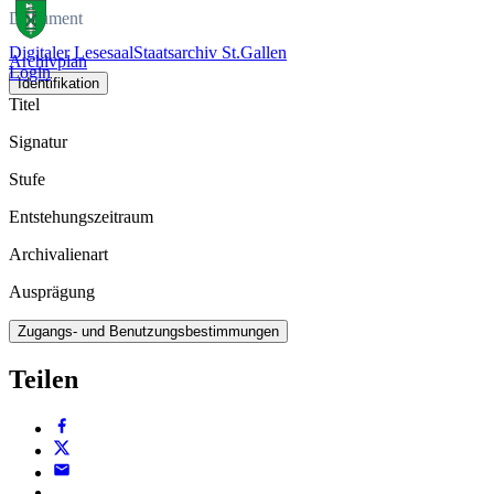
Dokument
Digitaler Lesesaal
Staatsarchiv St.Gallen
Archivplan
Login
Identifikation
Titel
Signatur
Stufe
Entstehungszeitraum
Archivalienart
Ausprägung
Zugangs- und Benutzungsbestimmungen
Teilen